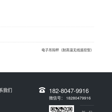
电子吊钩秤（耐高温无线遥控型）
182-8047-9916
系我们
微信号： 18280479916