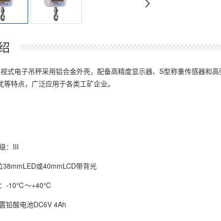
绍
1型直视式电子吊秤采用铝合金外壳，配备高精度显示器、S型称重传感器和
扰等特点，广泛应用于各类工矿企业。
：III
位38mmLED或40mmLCD带背光
：-10℃～+40℃
置铅酸电池DC6V 4Ah