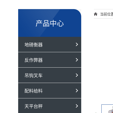
当前位
产品中心
地磅衡器
反作弊器
吊钩叉车
配料给料
天平台秤