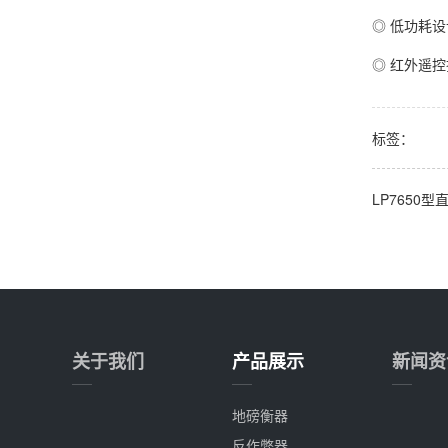
◎ 低功耗
◎ 红外遥
标签：
LP7650
关于我们
产品展示
新闻资
地磅衡器
反作弊器