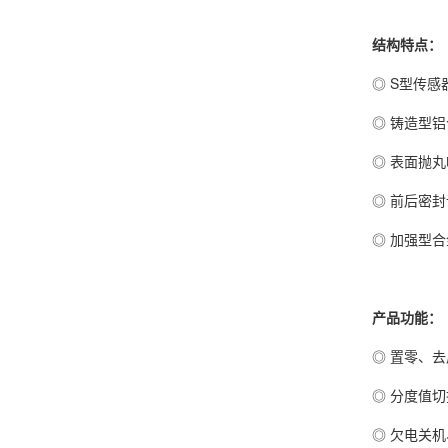
结构特点：
◎ S型传
◎ 铸造型
◎ 表面抛
◎ 前后密
◎ 加强型
产品功能：
◎ 置零、
◎ 分度值
◎ 欠电关