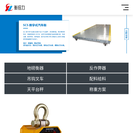
地磅衡器
反作弊器
吊钩叉车
配料给料
天平台秤
称重方案