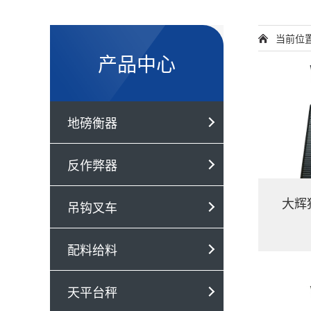
当前位
产品中心
地磅衡器
反作弊器
大辉
吊钩叉车
配料给料
天平台秤