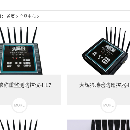
置：
首页
>
产品中心
>
狼称重监测防控仪-HL7
大辉狼地磅防遥控器-H
MORE
MORE