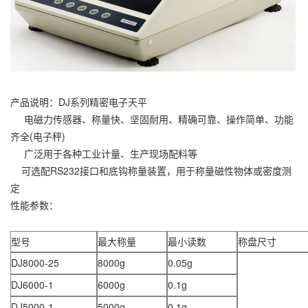
产品说明：DJ系列精密电子天平
电磁力传感器、称量快、坚固耐用、精确可靠、操作简单、功能
齐全(电子秤)
广泛用于各种工业计量、生产现场配料等
可选配RS232接口和底钩称量装置，用于称量磁性物体或密度测
定
性能参数：
型号
最大称量
最小读数
称盘尺寸
DJ8000-25
8000g
0.05g
DJ6000-1
6000g
0.1g
DJ5000-1
5000g
0.1g