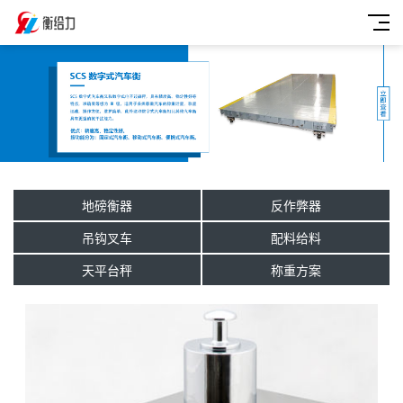
地磅衡器
反作弊器
吊钩叉车
配料给料
天平台秤
称重方案