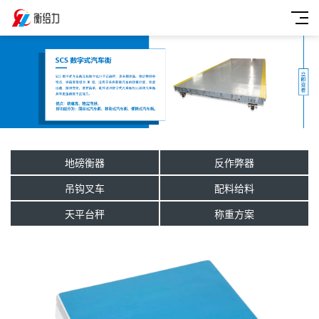
地磅衡器
反作弊器
吊钩叉车
配料给料
天平台秤
称重方案