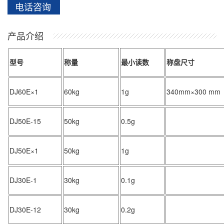
电话咨询
产品介绍
型号
称量
最
小读数
称盘尺寸
DJ60E×1
60kg
1g
340mm×300 mm
DJ50E-15
50kg
0.5g
DJ50E×1
50kg
1g
DJ30E-1
30kg
0.1g
DJ30E-12
30kg
0.2g