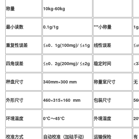
称量
10kg-60kg
最小读数
0.1g/1g
***小称量
1g
重复性误差
≤±0．1g(100mg)/ ≤±1g
线性误差
≤±
四角误差
≤±0．2g(200mg)/ ≤±2g
稳定时间
<
秤盘尺寸
340mm×300 mm
称量室尺寸
无
外形尺寸
460×315×160 mm
包装尺寸
56
环境温度
0℃～45℃
外境湿度
2
校准方式
自动校准（加砝手动）
运输保险
有