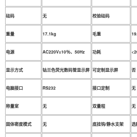
砝码
无
校验砝码
重量
17.1kg
毛重
19
电源
AC220V±10％、50Hz
功耗
<
显示方式
钴兰色荧光数码管显示屏
可定制显示屏
否
电脑接口
RS232
接口定制
无
称量室
无
双量程
无
固体密度模式
无
底挂钩/静水支架
选