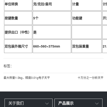
单位转换
克/克拉/盎司
计量
计
按键数量
5个
功能键
开
提供出口（中性）
是
双包装外箱尺寸
660×560×375mm
双包装重量
21
标签：
最大称量1-3kg，精度0.01g电子天平
十万分之一分析天平
关于我们
产品展示