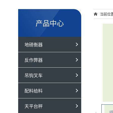
当前位
产品中心
地磅衡器
反作弊器
吊钩叉车
配料给料
天平台秤