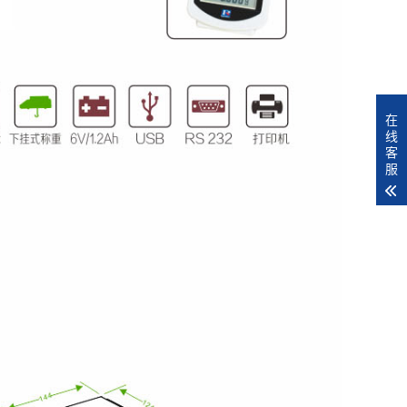
在
线
客
服