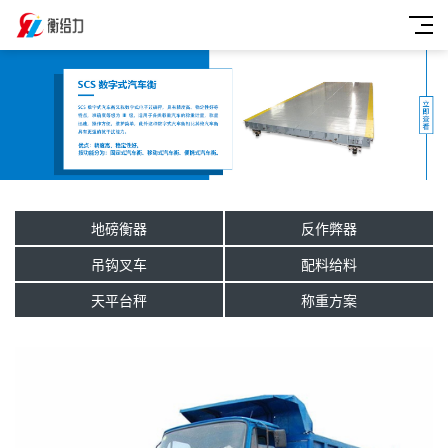
地磅衡器
反作弊器
吊钩叉车
配料给料
天平台秤
称重方案